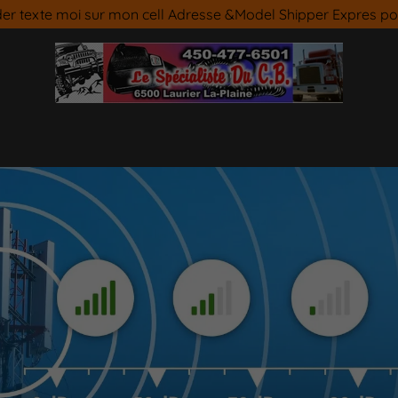
r texte moi sur mon cell Adresse &Model Shipper Expres p