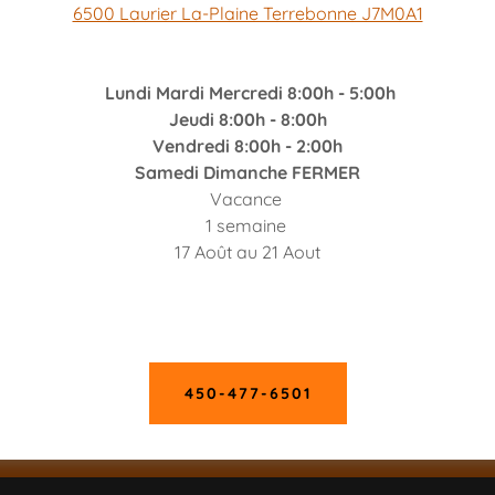
6500 Laurier La-Plaine Terrebonne J7M0A1
330$
Booster phone 5G 4G LTE
Gain élevé (60 dB)
Lundi Mardi Mercredi 8:00h - 5:00h
Convient pour une maison de petite taille
Jeudi 8:00h - 8:00h
Chalet ou le signal est pas bon
Vendredi 8:00h - 2:00h
Votre téléphone proche de 6' de la base
Samedi Dimanche FERMER
Dépanneur, un appartement ou un atelier.
Vacance
Compatible avec tous les opérateurs
1 semaine
canadiens : Bell, Telus, Rogers, Fido
17 Août au 21 Aout
Antenne directionel au gain Fixe
Sur un VR l'enlever temporairement
450-477-6501