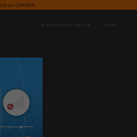
oste au CANADA
CB RADIOS AM-FM-SSB
MORE