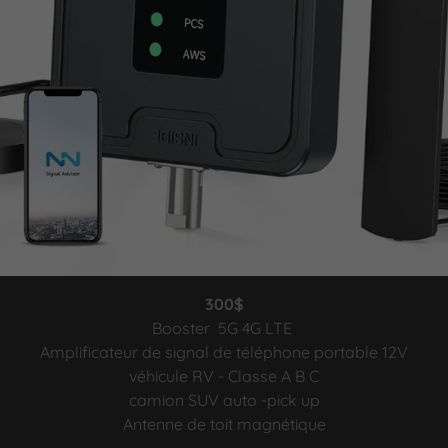
300$
Booster 5G 4G LTE
Amplificateur de signal de téléphone portable 12V
véhicule RV - Classe A B C
camion SUV auto -pick up
Antenne de toit magnétique